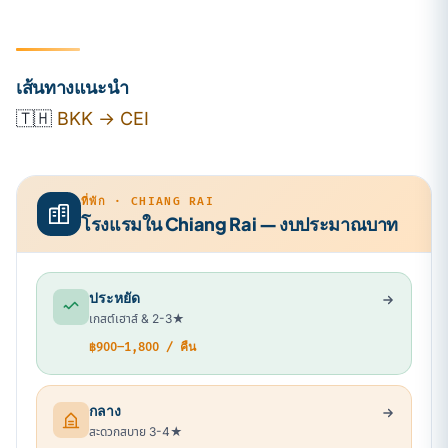
เส้นทางแนะนำ
🇹🇭
BKK → CEI
ที่พัก · CHIANG RAI
โรงแรมใน Chiang Rai — งบประมาณบาท
ประหยัด
เกสต์เฮาส์ & 2-3★
฿900–1,800 / คืน
กลาง
สะดวกสบาย 3-4★