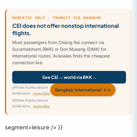
DOMESTIC ONLY · TRANSIT VIA BANGKOK
CEI does not offer nonstop international
flights.
Most passengers from Chiang Rai connect via
Suvarnabhumi (BKK) or Don Mueang (DMK) for
international routes. Aviasales finds the cheapest
connection live.
See CEI → world via BKK
→
affiliate.thanks.leisure
Bangkok international →
→
ลิงก์พันธมิตร ·
ดูรายละเอียด
affiliate.thanks.leisure
ลิงก์พันธมิตร ·
ดูรายละเอียด
segment=leisure /> )}