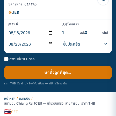
ปลายทาง (IATA)
วันที่
ผู้โดยสาร
adt
chd
เฉพาะเที่ยวบินตรง
หาตั๋วถูกที่สุด
→
ราคา THB เรียลไทม์ · ลิงก์พันธมิตร — ไม่มีค่าใช้จ่ายเพิ่ม
หน้าหลัก
/
สนามบิน
/
สนามบิน Chiang Rai (CEI) — เที่ยวบินตรง, สายการบิน, ราคา THB
🇹🇭
CEI