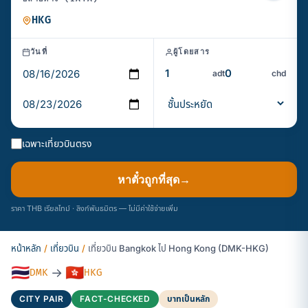
วันที่
ผู้โดยสาร
adt
chd
เฉพาะเที่ยวบินตรง
หาตั๋วถูกที่สุด
→
ราคา THB เรียลไทม์ · ลิงก์พันธมิตร — ไม่มีค่าใช้จ่ายเพิ่ม
หน้าหลัก
/
เที่ยวบิน
/
เที่ยวบิน Bangkok ไป Hong Kong (DMK-HKG)
🇹🇭
🇭🇰
→
DMK
HKG
CITY PAIR
FACT-CHECKED
บาทเป็นหลัก