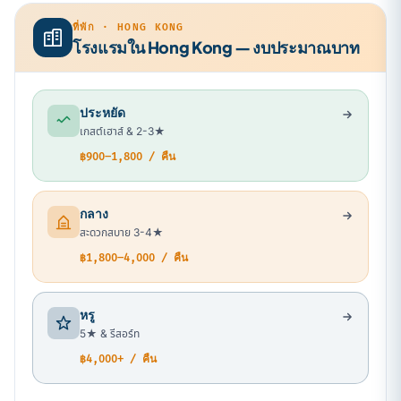
ที่พัก · HONG KONG
โรงแรมใน Hong Kong — งบประมาณบาท
ประหยัด
เกสต์เฮาส์ & 2-3★
฿900–1,800 / คืน
กลาง
สะดวกสบาย 3-4★
฿1,800–4,000 / คืน
หรู
5★ & รีสอร์ท
฿4,000+ / คืน