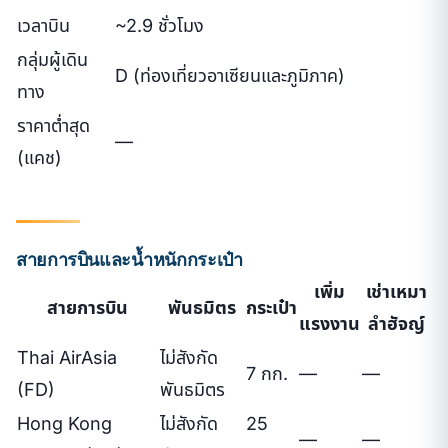
เวลาบิน
~2.9 ชั่วโมง
กลุ่มผู้เดิน
D (ท่องเที่ยวอาเซียนและภูมิภาค)
ทาง
ราคาต่ำสุด
—
(แคช)
สายการบินและน้ำหนักกระเป๋า
เพิ่ม
เช่าเหมา
สายการบิน
พันธมิตร
กระเป๋า
แรงงาน
ลำฮัจญ์
Thai AirAsia
ไม่สังกัด
7 กก.
—
—
(FD)
พันธมิตร
Hong Kong
ไม่สังกัด
25
—
—