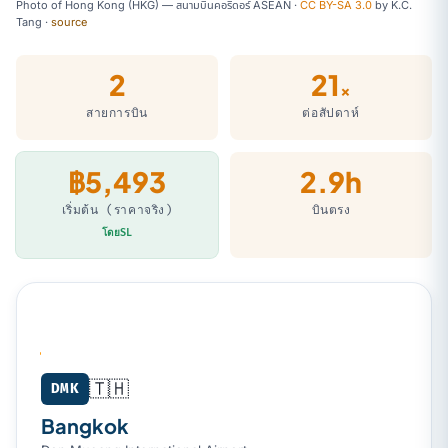
Photo of Hong Kong (HKG) — สนามบินคอริดอร์ ASEAN ·
CC BY-SA 3.0
by
K.C.
Tang
·
source
2
21
×
สายการบิน
ต่อสัปดาห์
฿5,493
2.9h
เริ่มต้น (ราคาจริง)
บินตรง
โดยSL
🇹🇭
Bangkok (DMK) → Hong Kong (HKG)
DMK
Bangkok