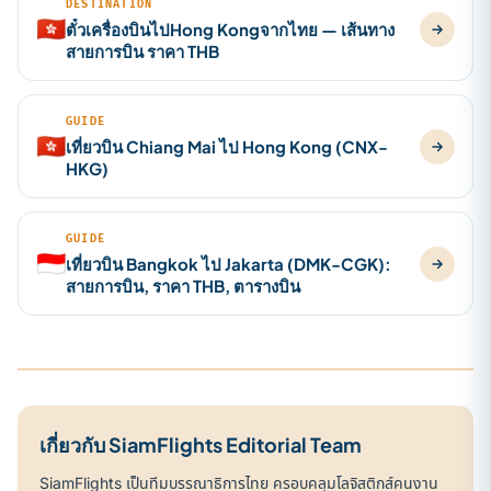
DESTINATION
🇭🇰
ตั๋วเครื่องบินไปHong Kongจากไทย — เส้นทาง
สายการบิน ราคา THB
GUIDE
🇭🇰
เที่ยวบิน Chiang Mai ไป Hong Kong (CNX-
HKG)
GUIDE
🇮🇩
เที่ยวบิน Bangkok ไป Jakarta (DMK-CGK):
สายการบิน, ราคา THB, ตารางบิน
เกี่ยวกับ SiamFlights Editorial Team
SiamFlights เป็นทีมบรรณาธิการไทย ครอบคลุมโลจิสติกส์คนงาน