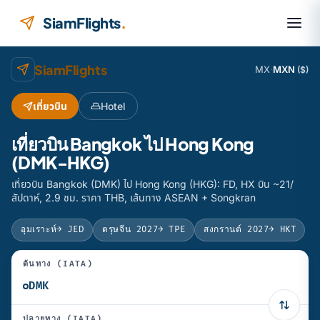
ข้ามไปยังเนื้อหา
SiamFlights
.
SiamFlights
MX
·
MXN
($)
เที่ยวบิน
Hotel
เที่ยวบิน Bangkok ไป Hong Kong
(DMK-HKG)
เที่ยวบิน Bangkok (DMK) ไป Hong Kong (HKG): FD, HX บิน ~21/
สัปดาห์, 2.9 ชม. ราคา THB, เส้นทาง ASEAN + Songkran
อุมเราะห์
→ JED
ตรุษจีน 2027
→ TPE
สงกรานต์ 2027
→ HKT
ต้นทาง (IATA)
ปลายทาง (IATA)