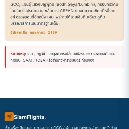
GCC, แผนผู้แสวงบุญพุทธ (Bodh Gaya/Lumbini), ครอบครัวคน
ไทยในต่างประเทศ และเส้นทาง ASEAN ทุกบทความเขียนที่หนึ่งเด
สก์ ตรวจสอบที่อีกหนึ่ง เผยแพร่ภายใต้ลายเซ็นทีมเดียว
ดูทีม
บรรณาธิการและมาตรฐานเต็ม
.
อัปเดตเมื่อ พฤษภาคม 2569
หมายเหตุ:
ราคา, กฎวีซ่า และศุลกากรเปลี่ยนแปลงบ่อย ตรวจสอบกับสาย
การบิน, CAAT, TOEA หรือสำนักจุฬาราชมนตรี ก่อนจอง
SiamFlights
.
ตั๋วเครื่องบินราคาบาท คนงาน GCC / ผู้แสวงบุญพุทธ / ครอบครัวต่าง