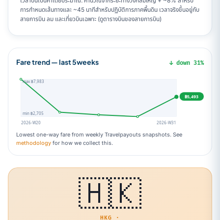
เวลาบินเป็นค่าโดยประมาณ: คำนวณจากระยะทางวงกลมใหญ่ + ~8% สำหรับ
การกำหนดเส้นทางและ ~45 นาทีสำหรับปฏิบัติการภาคพื้นดิน เวลาจริงขึ้นอยู่กับ
สายการบิน ลม และเที่ยวบินเฉพาะ (ดูตารางบินของสายการบิน)
Fare trend — last 5weeks
↓ down 31%
max ฿7,983
฿5,493
min ฿2,705
2026-W20
2026-W31
Lowest one-way fare from weekly Travelpayouts snapshots. See
methodology
for how we collect this.
🇭🇰
HKG ·